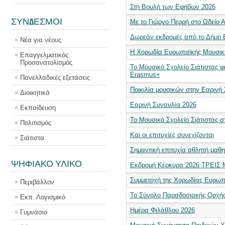
Στη Βουλή των Εφήβων 2026
ΣΥΝΔΕΣΜΟΙ
Με το Γιώργο Περρή στο Ωδείο 
Δωρεάν εκδρομές από το Δήμο 
Νέα για νέους
Η Χορωδία Ευρωπαϊκής Μουσική
Επαγγελματικός
Προσανατολισμός
Το Μουσικό Σχολείο Σιάτιστας φ
Erasmus+
Πανελλαδικές εξετάσεις
Ποικιλία μουσικών στην Εαρινή
Διοικητικά
Εαρινή Συναυλία 2026
Εκπαίδευση
Το Μουσικό Σχολείο Σιάτιστας σ
Πολιτισμός
Και οι επιτυχίες συνεχίζονται
Σιάτιστα
Σημαντική επιτυχία αθλητή μαθη
ΨΗΦΙΑΚΟ ΥΛΙΚΟ
Εκδρομή Κέρκυρα 2026 ΤΡΕΙΣ
Συμμετοχή της Χορωδίας Ευρωπ
Περιβάλλον
Το Σύνολο Παραδοσιακής Ορχήσ
Εκπ. Λογισμικό
Ημέρα Φιλάθλου 2026
Γυμνάσιο