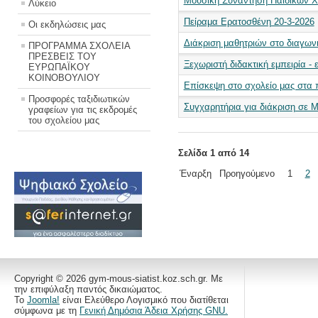
Μουσική Συνάντηση Παιδικών Χ
Λύκειο
Πείραμα Ερατοσθένη 20-3-2026
Οι εκδηλώσεις μας
Διάκριση μαθητριών στο διαγωνι
ΠΡΟΓΡΑΜΜΑ ΣΧΟΛΕΙΑ
ΠΡΕΣΒΕΙΣ ΤΟΥ
Ξεχωριστή διδακτική εμπειρία - 
ΕΥΡΩΠΑΪΚΟΥ
ΚΟΙΝΟΒΟΥΛΙΟΥ
Επίσκεψη στο σχολείο μας στα
Προσφορές ταξιδιωτικών
Συγχαρητήρια για διάκριση σε 
γραφείων για τις εκδρομές
του σχολείου μας
Σελίδα 1 από 14
Έναρξη
Προηγούμενο
1
2
Copyright © 2026 gym-mous-siatist.koz.sch.gr. Με
την επιφύλαξη παντός δικαιώματος.
Το
Joomla!
είναι Ελεύθερο Λογισμικό που διατίθεται
σύμφωνα με τη
Γενική Δημόσια Άδεια Χρήσης GNU.