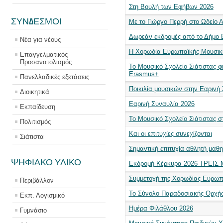
Στη Βουλή των Εφήβων 2026
ΣΥΝΔΕΣΜΟΙ
Με το Γιώργο Περρή στο Ωδείο 
Δωρεάν εκδρομές από το Δήμο 
Νέα για νέους
Η Χορωδία Ευρωπαϊκής Μουσική
Επαγγελματικός
Προσανατολισμός
Το Μουσικό Σχολείο Σιάτιστας φ
Erasmus+
Πανελλαδικές εξετάσεις
Ποικιλία μουσικών στην Εαρινή
Διοικητικά
Εαρινή Συναυλία 2026
Εκπαίδευση
Το Μουσικό Σχολείο Σιάτιστας σ
Πολιτισμός
Και οι επιτυχίες συνεχίζονται
Σιάτιστα
Σημαντική επιτυχία αθλητή μαθη
ΨΗΦΙΑΚΟ ΥΛΙΚΟ
Εκδρομή Κέρκυρα 2026 ΤΡΕΙΣ
Συμμετοχή της Χορωδίας Ευρωπ
Περιβάλλον
Το Σύνολο Παραδοσιακής Ορχήσ
Εκπ. Λογισμικό
Ημέρα Φιλάθλου 2026
Γυμνάσιο