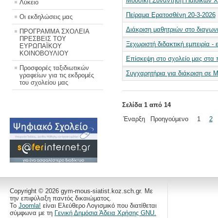
Μουσική Συνάντηση Παιδικών Χ
Λύκειο
Πείραμα Ερατοσθένη 20-3-2026
Οι εκδηλώσεις μας
Διάκριση μαθητριών στο διαγωνι
ΠΡΟΓΡΑΜΜΑ ΣΧΟΛΕΙΑ
ΠΡΕΣΒΕΙΣ ΤΟΥ
Ξεχωριστή διδακτική εμπειρία - 
ΕΥΡΩΠΑΪΚΟΥ
ΚΟΙΝΟΒΟΥΛΙΟΥ
Επίσκεψη στο σχολείο μας στα
Προσφορές ταξιδιωτικών
Συγχαρητήρια για διάκριση σε 
γραφείων για τις εκδρομές
του σχολείου μας
Σελίδα 1 από 14
Έναρξη
Προηγούμενο
1
2
Copyright © 2026 gym-mous-siatist.koz.sch.gr. Με
την επιφύλαξη παντός δικαιώματος.
Το
Joomla!
είναι Ελεύθερο Λογισμικό που διατίθεται
σύμφωνα με τη
Γενική Δημόσια Άδεια Χρήσης GNU.